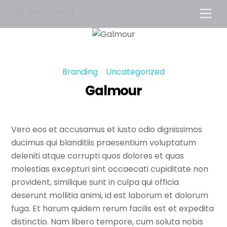
Skip
The Road Ahead
Men
to
content
Branding
/
Uncategorized
Galmour
Vero eos et accusamus et iusto odio dignissimos
ducimus qui blanditiis praesentium voluptatum
deleniti atque corrupti quos dolores et quas
molestias excepturi sint occaecati cupiditate non
provident, similique sunt in culpa qui officia
deserunt mollitia animi, id est laborum et dolorum
fuga. Et harum quidem rerum facilis est et expedita
distinctio. Nam libero tempore, cum soluta nobis