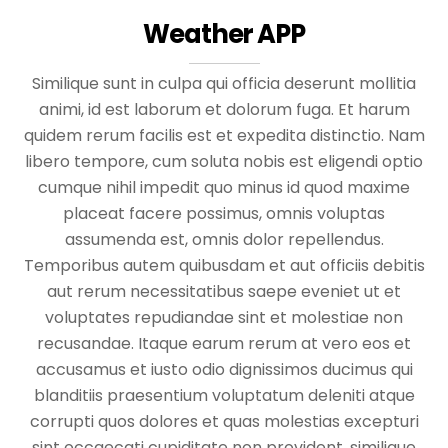
Weather APP
Similique sunt in culpa qui officia deserunt mollitia
animi, id est laborum et dolorum fuga. Et harum
quidem rerum facilis est et expedita distinctio. Nam
libero tempore, cum soluta nobis est eligendi optio
cumque nihil impedit quo minus id quod maxime
placeat facere possimus, omnis voluptas
assumenda est, omnis dolor repellendus.
Temporibus autem quibusdam et aut officiis debitis
aut rerum necessitatibus saepe eveniet ut et
voluptates repudiandae sint et molestiae non
recusandae. Itaque earum rerum at vero eos et
accusamus et iusto odio dignissimos ducimus qui
blanditiis praesentium voluptatum deleniti atque
corrupti quos dolores et quas molestias excepturi
sint occaecati cupiditate non provident, similique