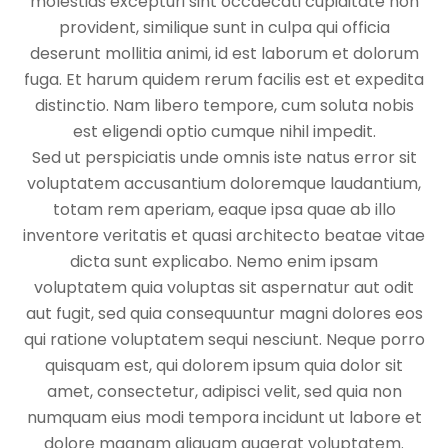
molestias excepturi sint occaecati cupiditate non
provident, similique sunt in culpa qui officia
deserunt mollitia animi, id est laborum et dolorum
fuga. Et harum quidem rerum facilis est et expedita
distinctio. Nam libero tempore, cum soluta nobis
est eligendi optio cumque nihil impedit.
Sed ut perspiciatis unde omnis iste natus error sit
voluptatem accusantium doloremque laudantium,
totam rem aperiam, eaque ipsa quae ab illo
inventore veritatis et quasi architecto beatae vitae
dicta sunt explicabo. Nemo enim ipsam
voluptatem quia voluptas sit aspernatur aut odit
aut fugit, sed quia consequuntur magni dolores eos
qui ratione voluptatem sequi nesciunt. Neque porro
quisquam est, qui dolorem ipsum quia dolor sit
amet, consectetur, adipisci velit, sed quia non
numquam eius modi tempora incidunt ut labore et
dolore magnam aliquam quaerat voluptatem.