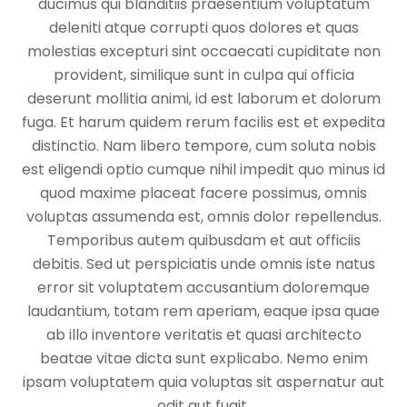
ducimus qui blanditiis praesentium voluptatum
deleniti atque corrupti quos dolores et quas
molestias excepturi sint occaecati cupiditate non
provident, similique sunt in culpa qui officia
deserunt mollitia animi, id est laborum et dolorum
fuga. Et harum quidem rerum facilis est et expedita
distinctio. Nam libero tempore, cum soluta nobis
est eligendi optio cumque nihil impedit quo minus id
quod maxime placeat facere possimus, omnis
voluptas assumenda est, omnis dolor repellendus.
Temporibus autem quibusdam et aut officiis
debitis. Sed ut perspiciatis unde omnis iste natus
error sit voluptatem accusantium doloremque
laudantium, totam rem aperiam, eaque ipsa quae
ab illo inventore veritatis et quasi architecto
beatae vitae dicta sunt explicabo. Nemo enim
ipsam voluptatem quia voluptas sit aspernatur aut
odit aut fugit.