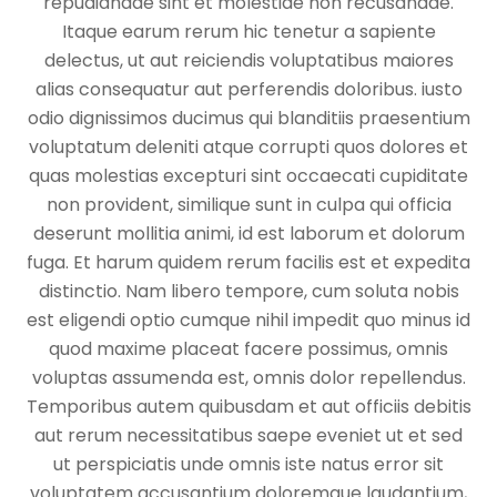
repudiandae sint et molestiae non recusandae.
Itaque earum rerum hic tenetur a sapiente
delectus, ut aut reiciendis voluptatibus maiores
alias consequatur aut perferendis doloribus. iusto
odio dignissimos ducimus qui blanditiis praesentium
voluptatum deleniti atque corrupti quos dolores et
quas molestias excepturi sint occaecati cupiditate
non provident, similique sunt in culpa qui officia
deserunt mollitia animi, id est laborum et dolorum
fuga. Et harum quidem rerum facilis est et expedita
distinctio. Nam libero tempore, cum soluta nobis
est eligendi optio cumque nihil impedit quo minus id
quod maxime placeat facere possimus, omnis
voluptas assumenda est, omnis dolor repellendus.
Temporibus autem quibusdam et aut officiis debitis
aut rerum necessitatibus saepe eveniet ut et sed
ut perspiciatis unde omnis iste natus error sit
voluptatem accusantium doloremque laudantium,