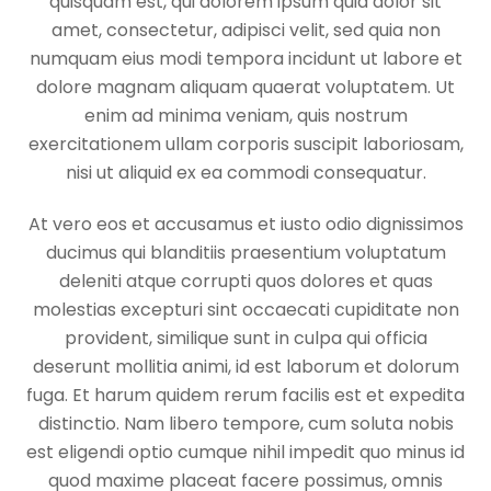
quisquam est, qui dolorem ipsum quia dolor sit
amet, consectetur, adipisci velit, sed quia non
numquam eius modi tempora incidunt ut labore et
dolore magnam aliquam quaerat voluptatem. Ut
enim ad minima veniam, quis nostrum
exercitationem ullam corporis suscipit laboriosam,
nisi ut aliquid ex ea commodi consequatur.
At vero eos et accusamus et iusto odio dignissimos
ducimus qui blanditiis praesentium voluptatum
deleniti atque corrupti quos dolores et quas
molestias excepturi sint occaecati cupiditate non
provident, similique sunt in culpa qui officia
deserunt mollitia animi, id est laborum et dolorum
fuga. Et harum quidem rerum facilis est et expedita
distinctio. Nam libero tempore, cum soluta nobis
est eligendi optio cumque nihil impedit quo minus id
quod maxime placeat facere possimus, omnis