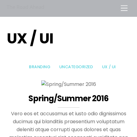
Skip
The Road Ahead
Men
to
content
UX / UI
BRANDING
UNCATEGORIZED
UX / UI
Spring/Summer 2016
Vero eos et accusamus et iusto odio dignissimos
ducimus qui blanditiis praesentium voluptatum
deleniti atque corrupti quos dolores et quas